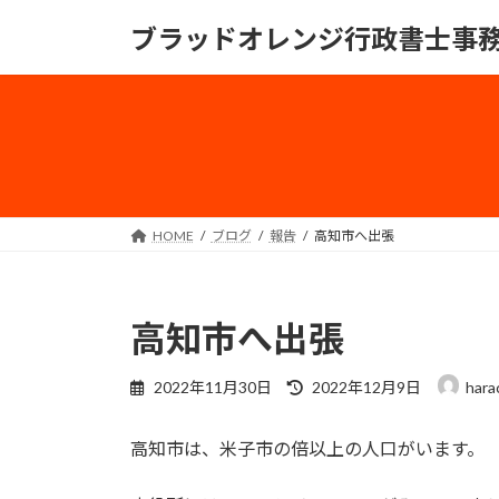
コ
ナ
ブラッドオレンジ行政書士事
ン
ビ
テ
ゲ
ン
ー
ツ
シ
へ
ョ
ス
ン
キ
に
ッ
移
HOME
ブログ
報告
高知市へ出張
プ
動
高知市へ出張
最
2022年11月30日
2022年12月9日
hara
終
更
高知市は、米子市の倍以上の人口がいます。
新
日
時