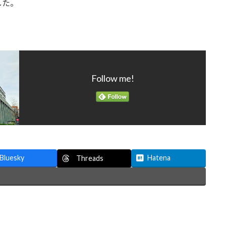
した。
Follow me!
Bluesky
Hatena
Threads