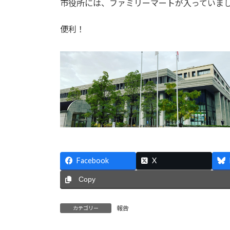
市役所には、ファミリーマートが入っていま
:
便利！
Facebook
X
Copy
報告
カテゴリー